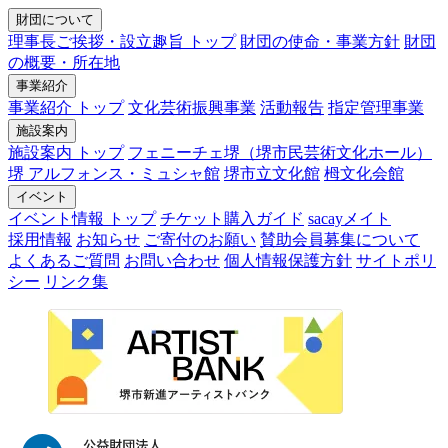
財団について
理事長ご挨拶・設立趣旨 トップ
財団の使命・事業方針
財団
の概要・所在地
事業紹介
事業紹介 トップ
文化芸術振興事業
活動報告
指定管理事業
施設案内
施設案内 トップ
フェニーチェ堺（堺市民芸術文化ホール）
堺 アルフォンス・ミュシャ館
堺市立文化館
栂文化会館
イベント
イベント情報 トップ
チケット購入ガイド
sacayメイト
採用情報
お知らせ
ご寄付のお願い
賛助会員募集について
よくあるご質問
お問い合わせ
個人情報保護方針
サイトポリ
シー
リンク集