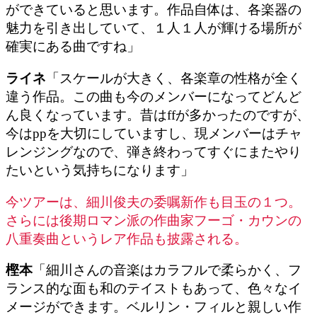
ができていると思います。作品自体は、各楽器の
魅力を引き出していて、１人１人が輝ける場所が
確実にある曲ですね」
ライネ
「スケールが大きく、各楽章の性格が全く
違う作品。この曲も今のメンバーになってどんど
ん良くなっています。昔はffが多かったのですが、
今はppを大切にしていますし、現メンバーはチャ
レンジングなので、弾き終わってすぐにまたやり
たいという気持ちになります」
今ツアーは、細川俊夫の委嘱新作も目玉の１つ。
さらには後期ロマン派の作曲家フーゴ・カウンの
八重奏曲というレア作品も披露される。
樫本
「細川さんの音楽はカラフルで柔らかく、フ
ランス的な面も和のテイストもあって、色々なイ
メージができます。ベルリン・フィルと親しい作