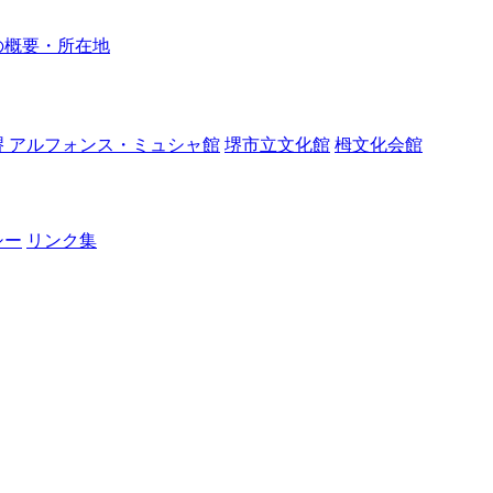
の概要・所在地
堺 アルフォンス・ミュシャ館
堺市立文化館
栂文化会館
シー
リンク集