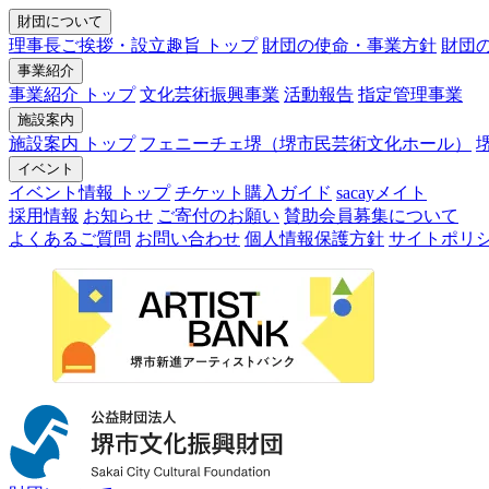
財団について
理事長ご挨拶・設立趣旨 トップ
財団の使命・事業方針
財団
事業紹介
事業紹介 トップ
文化芸術振興事業
活動報告
指定管理事業
施設案内
施設案内 トップ
フェニーチェ堺（堺市民芸術文化ホール）
イベント
イベント情報 トップ
チケット購入ガイド
sacayメイト
採用情報
お知らせ
ご寄付のお願い
賛助会員募集について
よくあるご質問
お問い合わせ
個人情報保護方針
サイトポリ