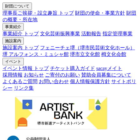
財団について
理事長ご挨拶・設立趣旨 トップ
財団の使命・事業方針
財団
の概要・所在地
事業紹介
事業紹介 トップ
文化芸術振興事業
活動報告
指定管理事業
施設案内
施設案内 トップ
フェニーチェ堺（堺市民芸術文化ホール）
堺 アルフォンス・ミュシャ館
堺市立文化館
栂文化会館
イベント
イベント情報 トップ
チケット購入ガイド
sacayメイト
採用情報
お知らせ
ご寄付のお願い
賛助会員募集について
よくあるご質問
お問い合わせ
個人情報保護方針
サイトポリ
シー
リンク集