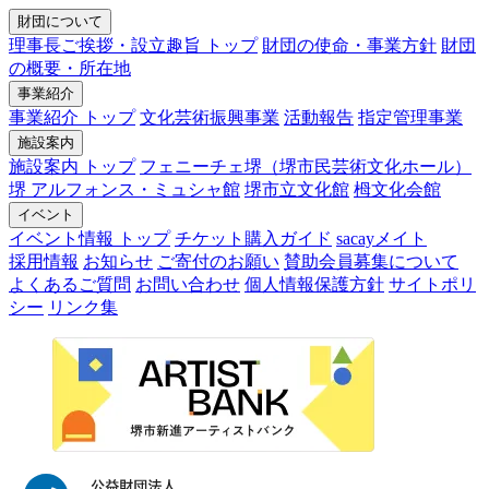
財団について
理事長ご挨拶・設立趣旨 トップ
財団の使命・事業方針
財団
の概要・所在地
事業紹介
事業紹介 トップ
文化芸術振興事業
活動報告
指定管理事業
施設案内
施設案内 トップ
フェニーチェ堺（堺市民芸術文化ホール）
堺 アルフォンス・ミュシャ館
堺市立文化館
栂文化会館
イベント
イベント情報 トップ
チケット購入ガイド
sacayメイト
採用情報
お知らせ
ご寄付のお願い
賛助会員募集について
よくあるご質問
お問い合わせ
個人情報保護方針
サイトポリ
シー
リンク集