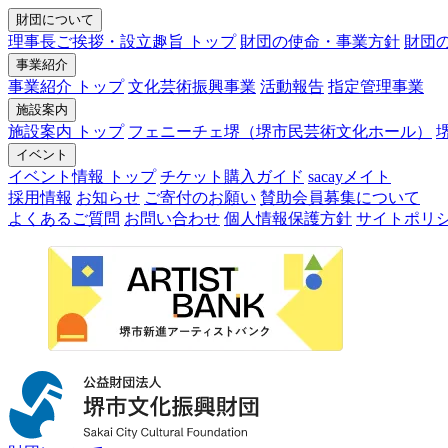
財団について
理事長ご挨拶・設立趣旨 トップ
財団の使命・事業方針
財団
事業紹介
事業紹介 トップ
文化芸術振興事業
活動報告
指定管理事業
施設案内
施設案内 トップ
フェニーチェ堺（堺市民芸術文化ホール）
イベント
イベント情報 トップ
チケット購入ガイド
sacayメイト
採用情報
お知らせ
ご寄付のお願い
賛助会員募集について
よくあるご質問
お問い合わせ
個人情報保護方針
サイトポリ