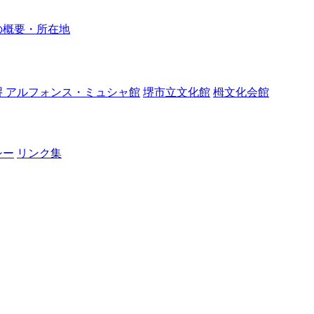
の概要・所在地
堺 アルフォンス・ミュシャ館
堺市立文化館
栂文化会館
シー
リンク集