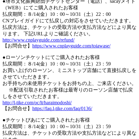
●堺市文化振興財団チケットセンター（電話）、sacayメイト
（WEB）にてご購入されたお客様
払戻期間：８/14(金）10：00～10/31（土）22：00
CNプレイガイドにて払戻しの対応をさせていただきます。
払戻方法は、チケットの受取方法や支払方法などにより異な
ります。 下記URLよりご確認ください。
http://www.cnplayguide.com/refund/
【お問合せ】
https://www.cnplayguide.com/toiawase/
●ローソンチケットにてご購入されたお客様
払戻期間：８/14(金）10：00～10/31（土）23：59
お買い上げのローソン、ミニストップ店舗にて直接払戻しを
させていただきます。
お手持ちの未使用チケットをお持ちの上、ご来店ください。
※配送引取されたお客様は最寄りのローソン店舗で払戻
しをさせていただきます。
http://l-tike.com/oc/lt/haraimodoshi/
【お問合せ】
https://faq.l-tike.com/faq/0136/
●チケットぴあにてご購入されたお客様
払戻期間：８/14(金）10：00～10/31（土）23：59
払戻方法は、チケットの受取方法や支払方法などにより異な