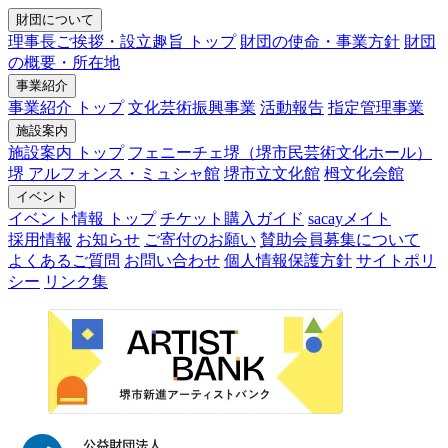
財団について
理事長ご挨拶・設立趣旨 トップ
財団の使命・事業方針
財団
の概要・所在地
事業紹介
事業紹介 トップ
文化芸術振興事業
活動報告
指定管理事業
施設案内
施設案内 トップ
フェニーチェ堺（堺市民芸術文化ホール）
堺 アルフォンス・ミュシャ館
堺市立文化館
栂文化会館
イベント
イベント情報 トップ
チケット購入ガイド
sacayメイト
採用情報
お知らせ
ご寄付のお願い
賛助会員募集について
よくあるご質問
お問い合わせ
個人情報保護方針
サイトポリ
シー
リンク集