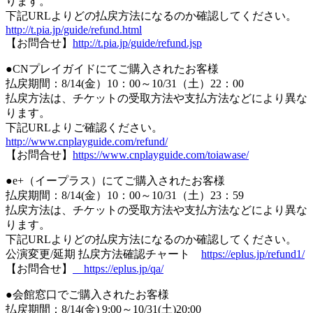
ります。
下記URLよりどの払戻方法になるのか確認してください。
http://t.pia.jp/guide/refund.html
【お問合せ】
http://t.pia.jp/guide/refund.jsp
●CNプレイガイドにてご購入されたお客様
払戻期間：8/14(金）10：00～10/31（土）22：00
払戻方法は、チケットの受取方法や支払方法などにより異な
ります。
下記URLよりご確認ください。
http://www.cnplayguide.com/refund/
【お問合せ】
https://www.cnplayguide.com/toiawase/
●e+（イープラス）にてご購入されたお客様
払戻期間：8/14(金）10：00～10/31（土）23：59
払戻方法は、チケットの受取方法や支払方法などにより異な
ります。
下記URLよりどの払戻方法になるのか確認してください。
公演変更/延期 払戻方法確認チャート
https://eplus.jp/refund1/
【お問合せ】
https://eplus.jp/qa/
●会館窓口でご購入されたお客様
払戻期間：8/14(金) 9:00～10/31(土)20:00