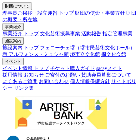
財団について
理事長ご挨拶・設立趣旨 トップ
財団の使命・事業方針
財団
の概要・所在地
事業紹介
事業紹介 トップ
文化芸術振興事業
活動報告
指定管理事業
施設案内
施設案内 トップ
フェニーチェ堺（堺市民芸術文化ホール）
堺 アルフォンス・ミュシャ館
堺市立文化館
栂文化会館
イベント
イベント情報 トップ
チケット購入ガイド
sacayメイト
採用情報
お知らせ
ご寄付のお願い
賛助会員募集について
よくあるご質問
お問い合わせ
個人情報保護方針
サイトポリ
シー
リンク集