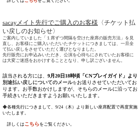
詳しくは
こちら
をご覧ください。
sacay
メイト先行でご購入のお客様
〈チケット払
い戻しのお知らせ〉
ご案内していました「１席ずつ間隔を空けた座席の販売方法」を見
直し、お客様にご購入いただいたチケットにつきましては、一旦全
て払い戻しをさせていただく運びとなりました。
先行販売にお申込みいただき、公演を心待ちにされていたお客様に
は大変ご迷惑をおかけすることとなり、申し訳ございません。
該当される方には、
9月20日18時頃「CNプレイガイド」より
別途払い戻しについてのメール
お送りさせていただいてお
を
ります。お手数おかけしますが、そちらのメールに沿ってお
手続きいただきますようお願いいたします。
◆
各種先行につきまして、
9/24（木）より
新しい座席配置で再度実施
いたします。
こちら
詳しくは
をご覧ください。