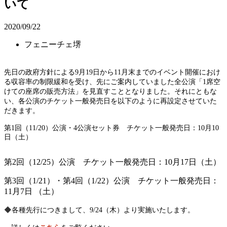
いて
2020/09/22
フェニーチェ堺
先日の政府方針による
9
月
19
日から
11
月末までのイベント開催におけ
る収容率の制限緩和を受け、先にご案内していました全公演「
1
席空
けての座席の販売方法」を見直すこととなりました。それにともな
い、各公演のチケット一般発売日を以下のように再設定させていた
だきます。
第
1
回（
11/20
）公演・
4
公演セット券 チケット一般発売日：
10
月
10
日（土）
第
2
回（
12/25
）公演 チケット一般発売日：
10
月
17
日（土）
第
3
回（
1/21
）・第
4
回（
1/22
）公演 チケット一般発売日：
11
月
7
日 （土）
◆
各種先行につきまして、9/24（木）より実施いたします。