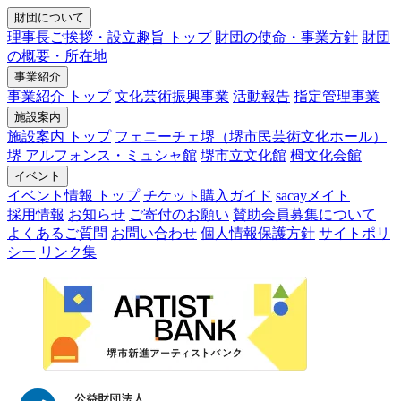
財団について
理事長ご挨拶・設立趣旨 トップ
財団の使命・事業方針
財団
の概要・所在地
事業紹介
事業紹介 トップ
文化芸術振興事業
活動報告
指定管理事業
施設案内
施設案内 トップ
フェニーチェ堺（堺市民芸術文化ホール）
堺 アルフォンス・ミュシャ館
堺市立文化館
栂文化会館
イベント
イベント情報 トップ
チケット購入ガイド
sacayメイト
採用情報
お知らせ
ご寄付のお願い
賛助会員募集について
よくあるご質問
お問い合わせ
個人情報保護方針
サイトポリ
シー
リンク集