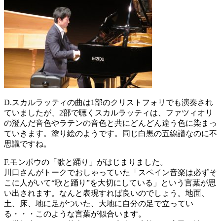
D.
スカルラッティの曲は
1
部のクリストフォリでも演奏され
ていましたが、
2
部で聴くスカルラッティは、ファツィオリ
の澄んだ音色やラテンの音色と共にどんどん違う色に染まっ
ていきます。塗り絵のようです。同じ白黒の五線譜なのに不
思議ですね。
F.
モンポウの「歌と踊り」がはじまりました。
川口さんがトークでおしゃっていた「スペイン音楽は必ずそ
こに人がいて“歌と踊り”を大切にしている」という言葉が思
い出されます。なんと表現すれば良いのでしょう。地面、
土、床、地に足がついた、大地に自分の足で立ってい
る・・・このような言葉が似合います。