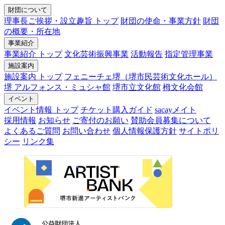
財団について
理事長ご挨拶・設立趣旨 トップ
財団の使命・事業方針
財団
の概要・所在地
事業紹介
事業紹介 トップ
文化芸術振興事業
活動報告
指定管理事業
施設案内
施設案内 トップ
フェニーチェ堺（堺市民芸術文化ホール）
堺 アルフォンス・ミュシャ館
堺市立文化館
栂文化会館
イベント
イベント情報 トップ
チケット購入ガイド
sacayメイト
採用情報
お知らせ
ご寄付のお願い
賛助会員募集について
よくあるご質問
お問い合わせ
個人情報保護方針
サイトポリ
シー
リンク集