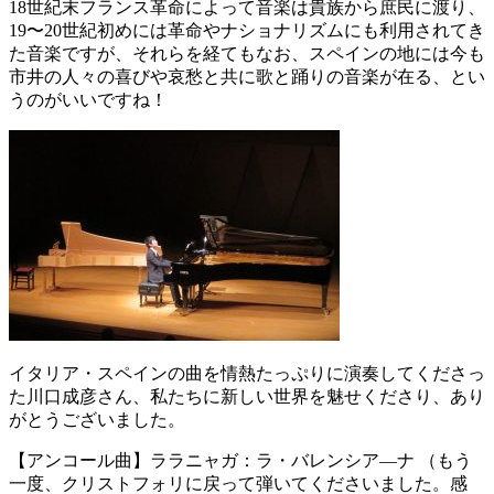
18
世紀末フランス革命によって音楽は貴族から庶民に渡り、
19
〜
20
世紀初めには革命やナショナリズムにも利用されてき
た音楽ですが、それらを経てもなお、スペインの地には今も
市井の人々の喜びや哀愁と共に歌と踊りの音楽が在る、とい
うのがいいですね！
イタリア・スペインの曲を情熱たっぷりに演奏してくださっ
た川口成彦さん、私たちに新しい世界を魅せくださり、あり
がとうございました。
【アンコール曲】ララニャガ：ラ・バレンシア―ナ （もう
一度、クリストフォリに戻って弾いてくださいました。感