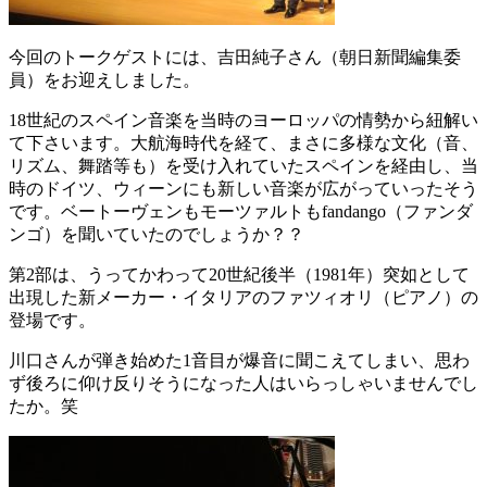
今回のトークゲストには、吉田純子さん（朝日新聞編集委
員）をお迎えしました。
18
世紀のスペイン音楽を当時のヨーロッパの情勢から紐解い
て下さいます。大航海時代を経て、まさに多様な文化（音、
リズム、舞踏等も）を受け入れていたスペインを経由し、当
時のドイツ、ウィーンにも新しい音楽が広がっていったそう
です。ベートーヴェンもモーツァルトも
fandango（ファンダ
ンゴ）
を聞いていたのでしょうか？？
第
2
部は、うってかわって
20
世紀後半（
1981
年）突如として
出現した新メーカー・イタリアのファツィオリ（ピアノ）の
登場です。
川口さんが弾き始めた
1
音目が爆音に聞こえてしまい、思わ
ず後ろに仰け反りそうになった人はいらっしゃいませんでし
たか。笑