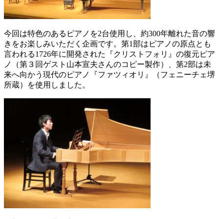
今回は特色のあるピアノを
2
台使用し、約
300
年離れた音の響
きをお楽しみいただく企画です。第
1
部はピアノの原点とも
言われる1726年に開発された『クリストフォリ』の復元ピア
ノ（第３回ゲスト山本宣夫さんの
コピー製作）、第
2
部は未
来へ向かう現代のピアノ『ファツィオリ』（フェニーチェ堺
所蔵）を使用しました。