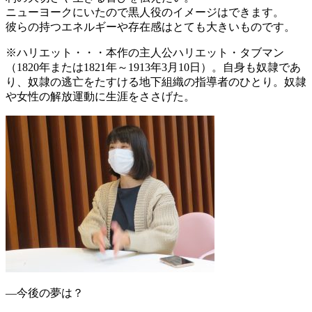
ニューヨークにいたので黒人役のイメージはできます。
彼らの持つエネルギーや存在感はとても大きいものです。
※ハリエット・・・本作の主人公ハリエット・タブマン
（1820年または1821年～1913年3月10日）。自身も奴隷であ
り、奴隷の逃亡をたすける地下組織の指導者のひとり。奴隷
や女性の解放運動に生涯をささげた。
―今後の夢は？