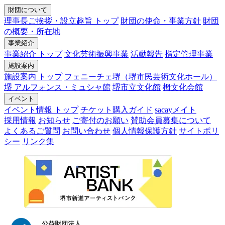
財団について
理事長ご挨拶・設立趣旨 トップ
財団の使命・事業方針
財団
の概要・所在地
事業紹介
事業紹介 トップ
文化芸術振興事業
活動報告
指定管理事業
施設案内
施設案内 トップ
フェニーチェ堺（堺市民芸術文化ホール）
堺 アルフォンス・ミュシャ館
堺市立文化館
栂文化会館
イベント
イベント情報 トップ
チケット購入ガイド
sacayメイト
採用情報
お知らせ
ご寄付のお願い
賛助会員募集について
よくあるご質問
お問い合わせ
個人情報保護方針
サイトポリ
シー
リンク集