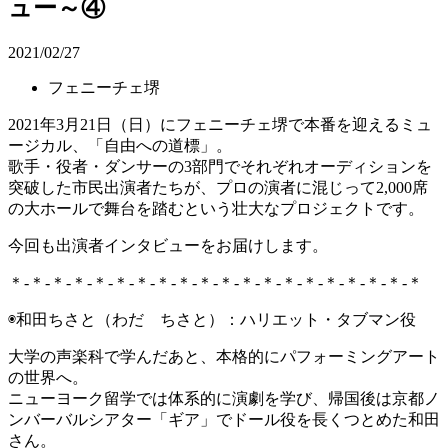
ュー～④
2021/02/27
フェニーチェ堺
2021年3月21日（日）にフェニーチェ堺で本番を迎えるミュ
ージカル、「自由への道標」。
歌手・役者・ダンサーの3部門でそれぞれオーディションを
突破した市民出演者たちが、プロの演者に混じって2,000席
の大ホールで舞台を踏むという壮大なプロジェクトです。
今回も出演者インタビューをお届けします。
＊-＊-＊-＊-＊-＊-＊-＊-＊-＊-＊-＊-＊-＊-＊-＊-＊-＊-＊-＊
◉和田ちさと（わだ ちさと）：ハリエット・タブマン役
大学の声楽科で学んだあと、本格的にパフォーミングアート
の世界へ。
ニューヨーク留学では体系的に演劇を学び、帰国後は京都ノ
ンバーバルシアター「ギア」でドール役を長くつとめた和田
さん。