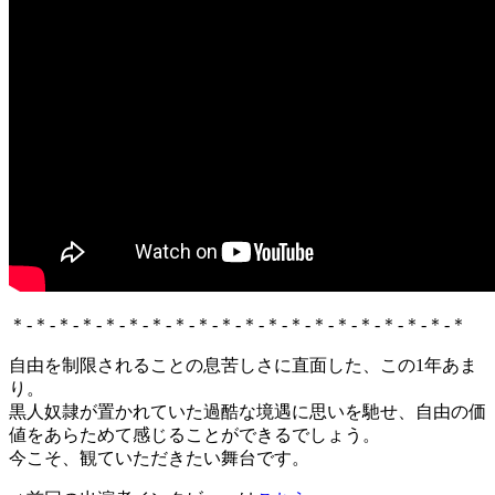
＊-＊-＊-＊-＊-＊-＊-＊-＊-＊-＊-＊-＊-＊-＊-＊-＊-＊-＊-＊
自由を制限されることの息苦しさに直面した、この1年あま
り。
黒人奴隷が置かれていた過酷な境遇に思いを馳せ、自由の価
値をあらためて感じることができるでしょう。
今こそ、観ていただきたい舞台です。