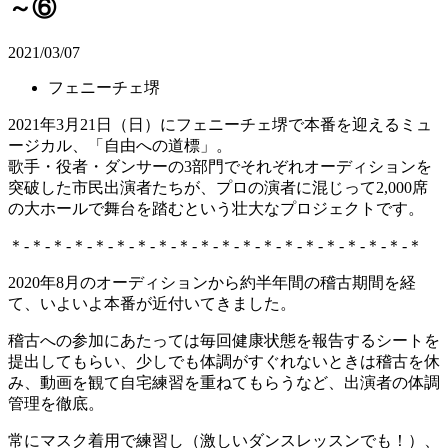
～⑥
2021/03/07
フェニーチェ堺
2021年3月21日（日）にフェニーチェ堺で本番を迎えるミュ
ージカル、「自由への道標」。
歌手・役者・ダンサーの3部門でそれぞれオーディションを
突破した市民出演者たちが、プロの演者に混じって2,000席
の大ホールで舞台を踏むという壮大なプロジェクトです。
＊-＊-＊-＊-＊-＊-＊-＊-＊-＊-＊-＊-＊-＊-＊-＊-＊-＊-＊-＊
2020年8月のオーディションから約半年間の稽古期間を経
て、いよいよ本番が近付いてきました。
稽古への参加にあたっては毎回健康状態を報告するシートを
提出してもらい、少しでも体調がすぐれないときは稽古を休
み、動画を観て自宅練習を重ねてもらうなど、出演者の体調
管理を徹底。
常にマスク着用で練習し（激しいダンスレッスンでも！）、