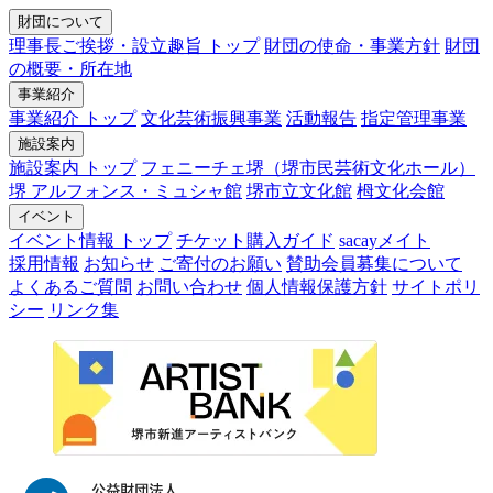
財団について
理事長ご挨拶・設立趣旨 トップ
財団の使命・事業方針
財団
の概要・所在地
事業紹介
事業紹介 トップ
文化芸術振興事業
活動報告
指定管理事業
施設案内
施設案内 トップ
フェニーチェ堺（堺市民芸術文化ホール）
堺 アルフォンス・ミュシャ館
堺市立文化館
栂文化会館
イベント
イベント情報 トップ
チケット購入ガイド
sacayメイト
採用情報
お知らせ
ご寄付のお願い
賛助会員募集について
よくあるご質問
お問い合わせ
個人情報保護方針
サイトポリ
シー
リンク集