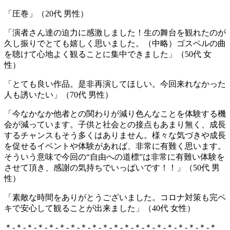
「圧巻」（20代 男性）
「演者さん達の迫力に感激しました！生の舞台を観れたのが
久し振りでとても嬉しく思いました。（中略）ゴスペルの曲
を聴けて心地よく観ることに集中できました」（50代 女
性）
「とても良い作品。是非再演してほしい。今回来れなかった
人も誘いたい」（70代 男性）
「今なかなか他者との関わりが減り色んなことを体験する機
会が減っています。子供と社会との接点もあまり無く、成長
するチャンスもそう多くはありません。様々な気づきや成長
を促せるイベントや体験があれば、非常に有難く思います。
そういう意味で今回の“自由への道標”は非常に有難い体験を
させて頂き、感謝の気持ちでいっぱいです！！」（50代 男
性）
「素敵な時間をありがとうございました。コロナ対策も完ペ
キで安心して観ることが出来ました」（40代 女性）
＊-＊-＊-＊-＊-＊-＊-＊-＊-＊-＊-＊-＊-＊-＊-＊-＊-＊-＊-＊