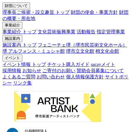
財団について
理事長ご挨拶・設立趣旨 トップ
財団の使命・事業方針
財団
の概要・所在地
事業紹介
事業紹介 トップ
文化芸術振興事業
活動報告
指定管理事業
施設案内
施設案内 トップ
フェニーチェ堺（堺市民芸術文化ホール）
堺 アルフォンス・ミュシャ館
堺市立文化館
栂文化会館
イベント
イベント情報 トップ
チケット購入ガイド
sacayメイト
採用情報
お知らせ
ご寄付のお願い
賛助会員募集について
よくあるご質問
お問い合わせ
個人情報保護方針
サイトポリ
シー
リンク集