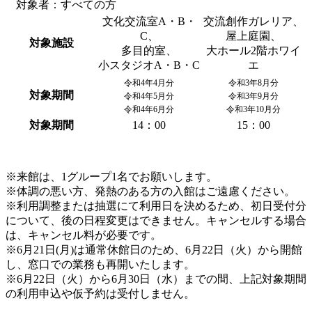
対象者：すべての方
文化交流室A・B・
交流創作ガレリア、
C、
屋上庭園、
対象施設
多目的室、
大ホール2階ホワイ
小スタジオA・B・C
エ
令和4年4月分
令和3年8月分
対象期間
令和4年5月分
令和3年9月分
令和4年6月分
令和3年10月分
対象期間
14：00
15：00
※来館は、1グループ1名でお願いします。
※体調の悪い方、発熱のある方の入館はご遠慮ください。
※利用調整または抽選にて利用日を決めるため、初日受付分
について、後の日程変更はできません。キャンセルする場合
は、キャンセル料が必要です。
※6月21日(月)は通常休館日のため、6月22日（火）から開館
し、窓口での業務も再開いたします。
※6月22日（火）から6月30日（水）までの間、上記対象期間
の利用申込や仮予約は受付しません。