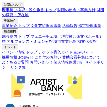
財団について
理事長ご挨拶・設立趣旨 トップ
財団の使命・事業方針
財団
の概要・所在地
事業紹介
事業紹介 トップ
文化芸術振興事業
活動報告
指定管理事業
施設案内
施設案内 トップ
フェニーチェ堺（堺市民芸術文化ホール）
堺 アルフォンス・ミュシャ館
堺市立文化館
栂文化会館
イベント
イベント情報 トップ
チケット購入ガイド
sacayメイト
採用情報
お知らせ
ご寄付のお願い
賛助会員募集について
よくあるご質問
お問い合わせ
個人情報保護方針
サイトポリ
シー
リンク集