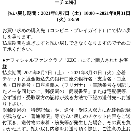
ーチェ堺】
払い戻し期間：2021年8月7日（土）10:00～2021年8月31日
（火）23:59
お買い求めの購入先（コンビニ・プレイガイド）にて払い戻
しを承ります。
払戻期間を過ぎますと払い戻しできなくなりますので予めご
了承ください。
●オフィシャルファンクラブ「ZZC」にてご購入されたお客
様
払戻期間: 2021年8月7日（土）～2021年8月31日（火）必着
チケットと返金振込先の銀行口座の銀行名・支店名・口座
名・口座番号・口座名義人（フリガナ）・電話番号を明記し
たメモを同封の上、郵便局の「簡易書留」または宅配便等、
必ず送付・受取双方の記録が残る方法で下記の送付先へお送
り下さい。
※郵便局の「特定記録」や、送付・受取人双方に配達物記録
が残らない「普通郵便」等で払い戻しのチケット内容をご送
付頂き、送付物の未着・紛失等が発生した場合、その責を負
いかねます。払い戻し内容をお送り頂く際は、ご注意の上お