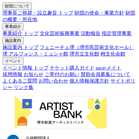
財団について
理事長ご挨拶・設立趣旨 トップ
財団の使命・事業方針
財団
の概要・所在地
事業紹介
事業紹介 トップ
文化芸術振興事業
活動報告
指定管理事業
施設案内
施設案内 トップ
フェニーチェ堺（堺市民芸術文化ホール）
堺 アルフォンス・ミュシャ館
堺市立文化館
栂文化会館
イベント
イベント情報 トップ
チケット購入ガイド
sacayメイト
採用情報
お知らせ
ご寄付のお願い
賛助会員募集について
よくあるご質問
お問い合わせ
個人情報保護方針
サイトポリ
シー
リンク集