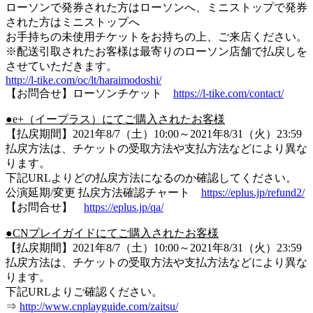
ローソンで発券された方はローソンへ、ミニストップで発券
された方はミニストップへ
お手持ちの未使用チケットをお持ちの上、ご来店ください。
※配送引取されたお客様は最寄りのローソン店舗で払戻しを
させていただきます。
http://l-tike.com/oc/lt/haraimodoshi/
【お問合せ】ローソンチケット
https://l-tike.com/contact/
●e+（イープラス）にてご購入されたお客様
【払戻期間】2021年8/7（土）10:00～2021年8/31（火）23:59
払戻方法は、チケットの受取方法や支払方法などにより異な
ります。
下記URLよりどの払戻方法になるのか確認してください。
公演延期/変更 払戻方法確認チャート
https://eplus.jp/refund2/
【お問合せ】
https://eplus.jp/qa/
●CNプレイガイドにてご購入されたお客様
【払戻期間】2021年8/7（土）10:00～2021年8/31（火）23:59
払戻方法は、チケットの受取方法や支払方法などにより異な
ります。
下記URLよりご確認ください。
⇒
http://www.cnplayguide.com/zaitsu/