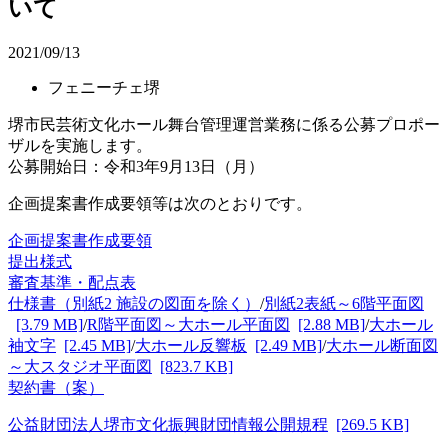
いて
2021/09/13
フェニーチェ堺
堺市民芸術文化ホール舞台管理運営業務に係る公募プロポー
ザルを実施します。
公募開始日：令和3年9月13日（月）
企画提案書作成要領等は次のとおりです。
企画提案書作成要領
提出様式
審査基準・配点表
仕様書（別紙2 施設の図面を除く）
/
別紙2表紙～6階平面図
[3.79 MB]
/
R階平面図～大ホール平面図
[2.88 MB]
/
大ホール
袖文字
[2.45 MB]
/
大ホール反響板
[2.49 MB]
/
大ホール断面図
～大スタジオ平面図
[823.7 KB]
契約書（案）
公益財団法人堺市文化振興財団情報公開規程
[269.5 KB]