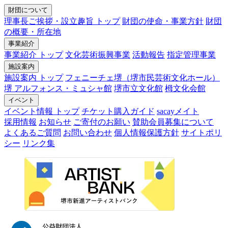
財団について
理事長ご挨拶・設立趣旨 トップ
財団の使命・事業方針
財団
の概要・所在地
事業紹介
事業紹介 トップ
文化芸術振興事業
活動報告
指定管理事業
施設案内
施設案内 トップ
フェニーチェ堺（堺市民芸術文化ホール）
堺 アルフォンス・ミュシャ館
堺市立文化館
栂文化会館
イベント
イベント情報 トップ
チケット購入ガイド
sacayメイト
採用情報
お知らせ
ご寄付のお願い
賛助会員募集について
よくあるご質問
お問い合わせ
個人情報保護方針
サイトポリ
シー
リンク集