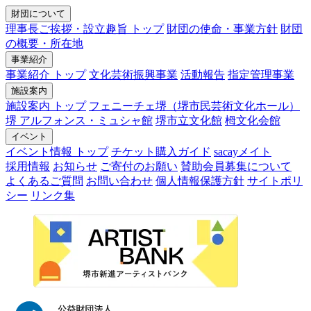
財団について
理事長ご挨拶・設立趣旨 トップ
財団の使命・事業方針
財団
の概要・所在地
事業紹介
事業紹介 トップ
文化芸術振興事業
活動報告
指定管理事業
施設案内
施設案内 トップ
フェニーチェ堺（堺市民芸術文化ホール）
堺 アルフォンス・ミュシャ館
堺市立文化館
栂文化会館
イベント
イベント情報 トップ
チケット購入ガイド
sacayメイト
採用情報
お知らせ
ご寄付のお願い
賛助会員募集について
よくあるご質問
お問い合わせ
個人情報保護方針
サイトポリ
シー
リンク集