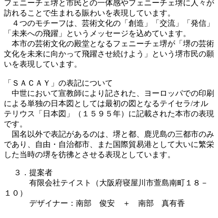
フェニーチェ堺と市民との一体感やフェニーチェ堺に人々が
訪れることで生まれる賑わいを表現しています。
４つのモチーフは、芸術文化の「創造」「交流」「発信」
「未来への飛躍」というメッセージを込めています。
本市の芸術文化の殿堂となるフェニーチェ堺が「堺の芸術
文化を未来に向かって飛躍させ続けよう」という堺市民の願
いを表現しています。
「ＳＡＣＡＹ」の表記について
中世において宣教師により記された、ヨーロッパでの印刷
による単独の日本図としては最初の図となるテイセラ/オル
テリウス「日本図」（１５９５年）に記載された本市の表現
です。
国名以外で表記があるのは、堺と都、鹿児島の三都市のみ
であり、自由・自治都市、また国際貿易港として大いに繁栄
した当時の堺を彷彿とさせる表現としています。
３．提案者
有限会社テイスト（大阪府寝屋川市萱島南町１８－
１０）
デザイナー：南部 俊安 ＋ 南部 真有香