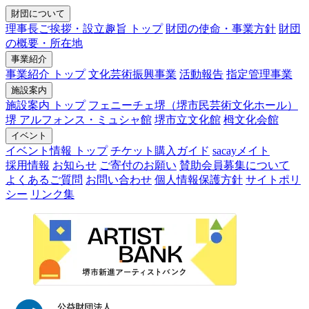
財団について
理事長ご挨拶・設立趣旨 トップ
財団の使命・事業方針
財団
の概要・所在地
事業紹介
事業紹介 トップ
文化芸術振興事業
活動報告
指定管理事業
施設案内
施設案内 トップ
フェニーチェ堺（堺市民芸術文化ホール）
堺 アルフォンス・ミュシャ館
堺市立文化館
栂文化会館
イベント
イベント情報 トップ
チケット購入ガイド
sacayメイト
採用情報
お知らせ
ご寄付のお願い
賛助会員募集について
よくあるご質問
お問い合わせ
個人情報保護方針
サイトポリ
シー
リンク集