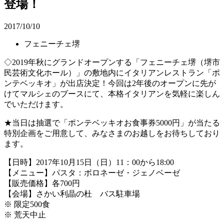
登場！
2017/10/10
フェニーチェ堺
◇2019年秋にグランドオープンする「フェニーチェ堺（堺市
民芸術文化ホール）」の敷地内にイタリアンレストラン「ポ
ンテベッキオ」が出店決定！今回は2年後のオープンに先が
けてマルシェのブースにて、本格イタリアンを気軽に楽しん
でいただけます。
★当日は抽選で「ポンテベッキオお食事券5000円」が当たる
特別企画をご用意して、みなさまのお越しをお待ちしており
ます。
【日時】2017年10月15日（日）11：00から18:00
【メニュー】パスタ：ボロネーゼ・ジェノベーゼ
【販売価格】各700円
【会場】さかい利晶の杜 バス駐車場
※ 限定500食
※ 荒天中止