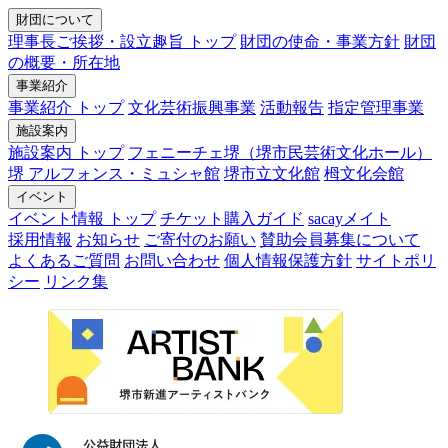
財団について
理事長ご挨拶・設立趣旨 トップ
財団の使命・事業方針
財団
の概要・所在地
事業紹介
事業紹介 トップ
文化芸術振興事業
活動報告
指定管理事業
施設案内
施設案内 トップ
フェニーチェ堺（堺市民芸術文化ホール）
堺 アルフォンス・ミュシャ館
堺市立文化館
栂文化会館
イベント
イベント情報 トップ
チケット購入ガイド
sacayメイト
採用情報
お知らせ
ご寄付のお願い
賛助会員募集について
よくあるご質問
お問い合わせ
個人情報保護方針
サイトポリ
シー
リンク集