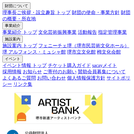
財団について
理事長ご挨拶・設立趣旨 トップ
財団の使命・事業方針
財団
の概要・所在地
事業紹介
事業紹介 トップ
文化芸術振興事業
活動報告
指定管理事業
施設案内
施設案内 トップ
フェニーチェ堺（堺市民芸術文化ホール）
堺 アルフォンス・ミュシャ館
堺市立文化館
栂文化会館
イベント
イベント情報 トップ
チケット購入ガイド
sacayメイト
採用情報
お知らせ
ご寄付のお願い
賛助会員募集について
よくあるご質問
お問い合わせ
個人情報保護方針
サイトポリ
シー
リンク集