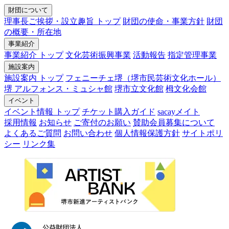
財団について
理事長ご挨拶・設立趣旨 トップ
財団の使命・事業方針
財団
の概要・所在地
事業紹介
事業紹介 トップ
文化芸術振興事業
活動報告
指定管理事業
施設案内
施設案内 トップ
フェニーチェ堺（堺市民芸術文化ホール）
堺 アルフォンス・ミュシャ館
堺市立文化館
栂文化会館
イベント
イベント情報 トップ
チケット購入ガイド
sacayメイト
採用情報
お知らせ
ご寄付のお願い
賛助会員募集について
よくあるご質問
お問い合わせ
個人情報保護方針
サイトポリ
シー
リンク集