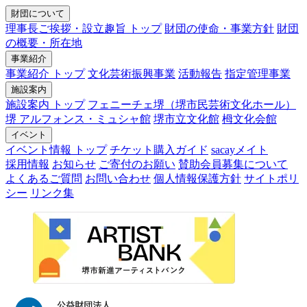
財団について
理事長ご挨拶・設立趣旨 トップ
財団の使命・事業方針
財団
の概要・所在地
事業紹介
事業紹介 トップ
文化芸術振興事業
活動報告
指定管理事業
施設案内
施設案内 トップ
フェニーチェ堺（堺市民芸術文化ホール）
堺 アルフォンス・ミュシャ館
堺市立文化館
栂文化会館
イベント
イベント情報 トップ
チケット購入ガイド
sacayメイト
採用情報
お知らせ
ご寄付のお願い
賛助会員募集について
よくあるご質問
お問い合わせ
個人情報保護方針
サイトポリ
シー
リンク集