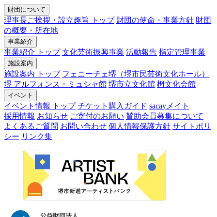
財団について
理事長ご挨拶・設立趣旨 トップ
財団の使命・事業方針
財団
の概要・所在地
事業紹介
事業紹介 トップ
文化芸術振興事業
活動報告
指定管理事業
施設案内
施設案内 トップ
フェニーチェ堺（堺市民芸術文化ホール）
堺 アルフォンス・ミュシャ館
堺市立文化館
栂文化会館
イベント
イベント情報 トップ
チケット購入ガイド
sacayメイト
採用情報
お知らせ
ご寄付のお願い
賛助会員募集について
よくあるご質問
お問い合わせ
個人情報保護方針
サイトポリ
シー
リンク集