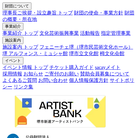
財団について
理事長ご挨拶・設立趣旨 トップ
財団の使命・事業方針
財団
の概要・所在地
事業紹介
事業紹介 トップ
文化芸術振興事業
活動報告
指定管理事業
施設案内
施設案内 トップ
フェニーチェ堺（堺市民芸術文化ホール）
堺 アルフォンス・ミュシャ館
堺市立文化館
栂文化会館
イベント
イベント情報 トップ
チケット購入ガイド
sacayメイト
採用情報
お知らせ
ご寄付のお願い
賛助会員募集について
よくあるご質問
お問い合わせ
個人情報保護方針
サイトポリ
シー
リンク集