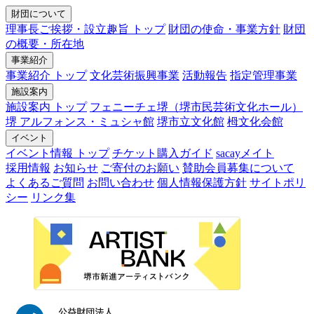
財団について
理事長ご挨拶・設立趣旨 トップ
財団の使命・事業方針
財団
の概要・所在地
事業紹介
事業紹介 トップ
文化芸術振興事業
活動報告
指定管理事業
施設案内
施設案内 トップ
フェニーチェ堺（堺市民芸術文化ホール）
堺 アルフォンス・ミュシャ館
堺市立文化館
栂文化会館
イベント
イベント情報 トップ
チケット購入ガイド
sacayメイト
採用情報
お知らせ
ご寄付のお願い
賛助会員募集について
よくあるご質問
お問い合わせ
個人情報保護方針
サイトポリ
シー
リンク集