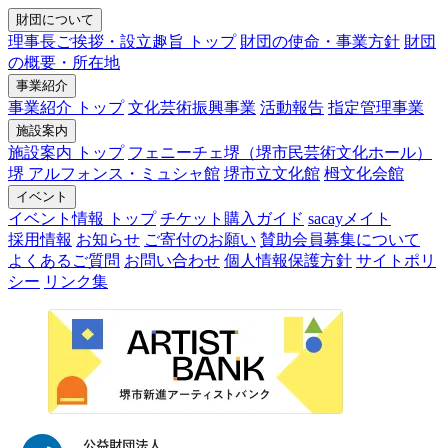
財団について
理事長ご挨拶・設立趣旨 トップ
財団の使命・事業方針
財団
の概要・所在地
事業紹介
事業紹介 トップ
文化芸術振興事業
活動報告
指定管理事業
施設案内
施設案内 トップ
フェニーチェ堺（堺市民芸術文化ホール）
堺 アルフォンス・ミュシャ館
堺市立文化館
栂文化会館
イベント
イベント情報 トップ
チケット購入ガイド
sacayメイト
採用情報
お知らせ
ご寄付のお願い
賛助会員募集について
よくあるご質問
お問い合わせ
個人情報保護方針
サイトポリ
シー
リンク集