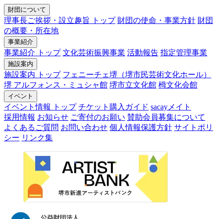
財団について
理事長ご挨拶・設立趣旨 トップ
財団の使命・事業方針
財団
の概要・所在地
事業紹介
事業紹介 トップ
文化芸術振興事業
活動報告
指定管理事業
施設案内
施設案内 トップ
フェニーチェ堺（堺市民芸術文化ホール）
堺 アルフォンス・ミュシャ館
堺市立文化館
栂文化会館
イベント
イベント情報 トップ
チケット購入ガイド
sacayメイト
採用情報
お知らせ
ご寄付のお願い
賛助会員募集について
よくあるご質問
お問い合わせ
個人情報保護方針
サイトポリ
シー
リンク集