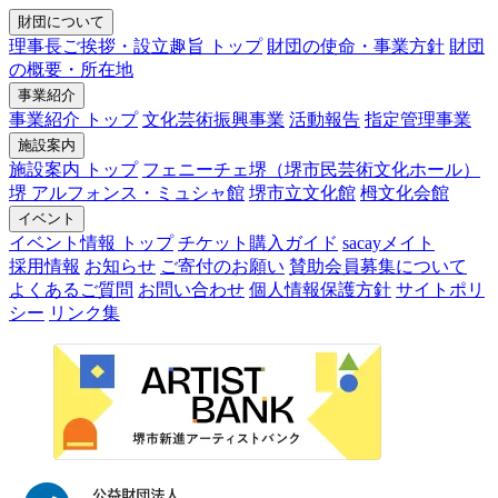
財団について
理事長ご挨拶・設立趣旨 トップ
財団の使命・事業方針
財団
の概要・所在地
事業紹介
事業紹介 トップ
文化芸術振興事業
活動報告
指定管理事業
施設案内
施設案内 トップ
フェニーチェ堺（堺市民芸術文化ホール）
堺 アルフォンス・ミュシャ館
堺市立文化館
栂文化会館
イベント
イベント情報 トップ
チケット購入ガイド
sacayメイト
採用情報
お知らせ
ご寄付のお願い
賛助会員募集について
よくあるご質問
お問い合わせ
個人情報保護方針
サイトポリ
シー
リンク集