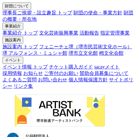
財団について
理事長ご挨拶・設立趣旨 トップ
財団の使命・事業方針
財団
の概要・所在地
事業紹介
事業紹介 トップ
文化芸術振興事業
活動報告
指定管理事業
施設案内
施設案内 トップ
フェニーチェ堺（堺市民芸術文化ホール）
堺 アルフォンス・ミュシャ館
堺市立文化館
栂文化会館
イベント
イベント情報 トップ
チケット購入ガイド
sacayメイト
採用情報
お知らせ
ご寄付のお願い
賛助会員募集について
よくあるご質問
お問い合わせ
個人情報保護方針
サイトポリ
シー
リンク集