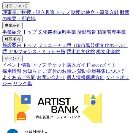
財団について
理事長ご挨拶・設立趣旨 トップ
財団の使命・事業方針
財団
の概要・所在地
事業紹介
事業紹介 トップ
文化芸術振興事業
活動報告
指定管理事業
施設案内
施設案内 トップ
フェニーチェ堺（堺市民芸術文化ホール）
堺 アルフォンス・ミュシャ館
堺市立文化館
栂文化会館
イベント
イベント情報 トップ
チケット購入ガイド
sacayメイト
採用情報
お知らせ
ご寄付のお願い
賛助会員募集について
よくあるご質問
お問い合わせ
個人情報保護方針
サイトポリ
シー
リンク集