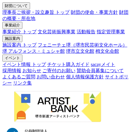
財団について
理事長ご挨拶・設立趣旨 トップ
財団の使命・事業方針
財団
の概要・所在地
事業紹介
事業紹介 トップ
文化芸術振興事業
活動報告
指定管理事業
施設案内
施設案内 トップ
フェニーチェ堺（堺市民芸術文化ホール）
堺 アルフォンス・ミュシャ館
堺市立文化館
栂文化会館
イベント
イベント情報 トップ
チケット購入ガイド
sacayメイト
採用情報
お知らせ
ご寄付のお願い
賛助会員募集について
よくあるご質問
お問い合わせ
個人情報保護方針
サイトポリ
シー
リンク集