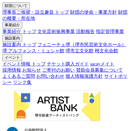
財団について
理事長ご挨拶・設立趣旨 トップ
財団の使命・事業方針
財団
の概要・所在地
事業紹介
事業紹介 トップ
文化芸術振興事業
活動報告
指定管理事業
施設案内
施設案内 トップ
フェニーチェ堺（堺市民芸術文化ホール）
堺 アルフォンス・ミュシャ館
堺市立文化館
栂文化会館
イベント
イベント情報 トップ
チケット購入ガイド
sacayメイト
採用情報
お知らせ
ご寄付のお願い
賛助会員募集について
よくあるご質問
お問い合わせ
個人情報保護方針
サイトポリ
シー
リンク集