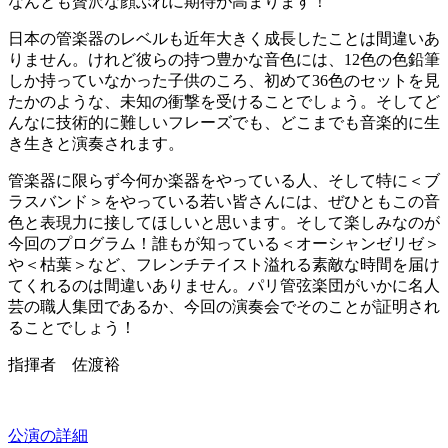
なんとも贅沢な顔ぶれに期待が高まります！
日本の管楽器のレベルも近年大きく成長したことは間違いあ
りません。けれど彼らの持つ豊かな音色には、12色の色鉛筆
しか持っていなかった子供のころ、初めて36色のセットを見
たかのような、未知の衝撃を受けることでしょう。そしてど
んなに技術的に難しいフレーズでも、どこまでも音楽的に生
き生きと演奏されます。
管楽器に限らず今何か楽器をやっている人、そして特に＜ブ
ラスバンド＞をやっている若い皆さんには、ぜひともこの音
色と表現力に接してほしいと思います。そして楽しみなのが
今回のプログラム！誰もが知っている＜オーシャンゼリゼ＞
や＜枯葉＞など、フレンチテイスト溢れる素敵な時間を届け
てくれるのは間違いありません。パリ管弦楽団がいかに名人
芸の職人集団であるか、今回の演奏会でそのことが証明され
ることでしょう！
指揮者 佐渡裕
公演の詳細