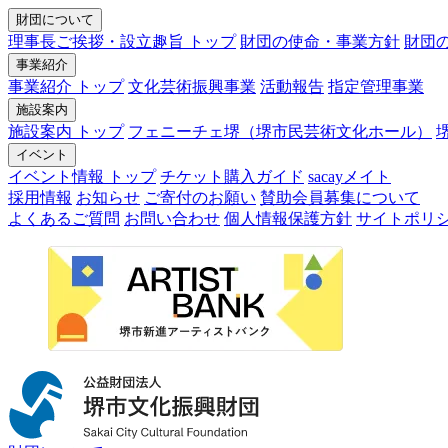
財団について
理事長ご挨拶・設立趣旨 トップ
財団の使命・事業方針
財団
事業紹介
事業紹介 トップ
文化芸術振興事業
活動報告
指定管理事業
施設案内
施設案内 トップ
フェニーチェ堺（堺市民芸術文化ホール）
イベント
イベント情報 トップ
チケット購入ガイド
sacayメイト
採用情報
お知らせ
ご寄付のお願い
賛助会員募集について
よくあるご質問
お問い合わせ
個人情報保護方針
サイトポリ