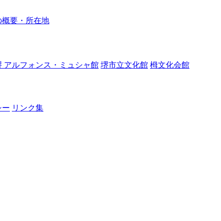
の概要・所在地
堺 アルフォンス・ミュシャ館
堺市立文化館
栂文化会館
シー
リンク集