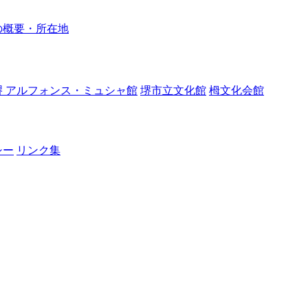
の概要・所在地
堺 アルフォンス・ミュシャ館
堺市立文化館
栂文化会館
シー
リンク集