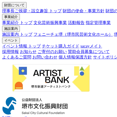
財団について
理事長ご挨拶・設立趣旨 トップ
財団の使命・事業方針
財団
事業紹介
事業紹介 トップ
文化芸術振興事業
活動報告
指定管理事業
施設案内
施設案内 トップ
フェニーチェ堺（堺市民芸術文化ホール）
イベント
イベント情報 トップ
チケット購入ガイド
sacayメイト
採用情報
お知らせ
ご寄付のお願い
賛助会員募集について
よくあるご質問
お問い合わせ
個人情報保護方針
サイトポリ