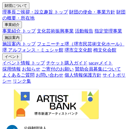
財団について
理事長ご挨拶・設立趣旨 トップ
財団の使命・事業方針
財団
の概要・所在地
事業紹介
事業紹介 トップ
文化芸術振興事業
活動報告
指定管理事業
施設案内
施設案内 トップ
フェニーチェ堺（堺市民芸術文化ホール）
堺 アルフォンス・ミュシャ館
堺市立文化館
栂文化会館
イベント
イベント情報 トップ
チケット購入ガイド
sacayメイト
採用情報
お知らせ
ご寄付のお願い
賛助会員募集について
よくあるご質問
お問い合わせ
個人情報保護方針
サイトポリ
シー
リンク集