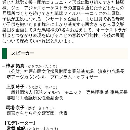
通じた就労支援・団地コミュニティ形成に取り組んできた柿塚
様、ジュニアジャズオーケストラの運営を通じた子どもたちの
居場所づくりを続けてきた琉球フィルハーモニックの上原様、
子供が主役になれるコンサートを企画し、また団員である母親
が子供を抱いたまま舞台に上がり演奏する西宮きらきら母交響
楽団を企画してきた馬場様の3名をお迎えして、オーケストラが
社会とつながり表現を広げることの意義や可能性、今後の展開
について深めていければと思います。
スピーカー
–
柿塚 拓真
（かきつか・たくま）
（公財）神戸市民文化振興財団事業部演奏課 演奏担当課長
堺アーツカウンシル プログラム・オフィサー
–
上原 玲子
（うえはら・れいこ）
一般社団法人 琉球フィルハーモニック 専務理事 兼 事務局長
那覇商工会議所女性会副会長
–
馬場 京子
（ばば・きょうこ）
西宮きらきら母交響楽団 代表
【モデレーター】
常盤 成紀
（ときわ・まさのり）