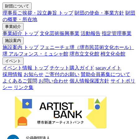
財団について
理事長ご挨拶・設立趣旨 トップ
財団の使命・事業方針
財団
の概要・所在地
事業紹介
事業紹介 トップ
文化芸術振興事業
活動報告
指定管理事業
施設案内
施設案内 トップ
フェニーチェ堺（堺市民芸術文化ホール）
堺 アルフォンス・ミュシャ館
堺市立文化館
栂文化会館
イベント
イベント情報 トップ
チケット購入ガイド
sacayメイト
採用情報
お知らせ
ご寄付のお願い
賛助会員募集について
よくあるご質問
お問い合わせ
個人情報保護方針
サイトポリ
シー
リンク集