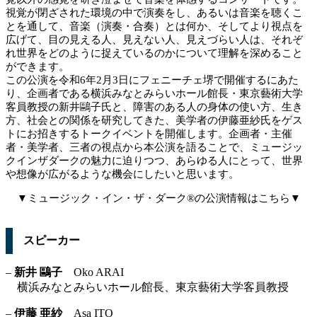
視覚が閉ざされた環境の中で演奏をし、あるいは音楽を聴くこ
とを通して、音楽（演奏・合奏）とは何か、そしてより視点を
広げて、目の見える人、見えない人、見えづらい人は、それぞ
れ世界をどのように捉えているのかについて理解を深めること
ができます。
この公演を令和6年2月3日にフェニーチェ堺で開催するにあた
り、企画者である横浜みなとみらいホール館長・東京藝術大学
客員教授の新井鷗子氏と、障害のある人の身体の使い方、生き
方、社会との関係を研究してきた、美学者の伊藤亜紗氏をゲス
トにお招きするトークイベントを開催します。企画者・主催
者・美学者、三者の視点から本公演を語ることで、ミュージッ
クインザダークの魅力に迫りつつ、あらゆる人にとって、世界
や想像が広がるような機会にしたいと思います。
▼ミュージック・イン・ザ・ダーク®の公演情報はこちら▼
スピーカー
–
新井 鷗子
Oko ARAI
横浜みなとみらいホール館長、東京藝術大学客員教授
–
伊藤 亜紗
Asa ITO