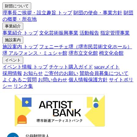
財団について
理事長ご挨拶・設立趣旨 トップ
財団の使命・事業方針
財団
の概要・所在地
事業紹介
事業紹介 トップ
文化芸術振興事業
活動報告
指定管理事業
施設案内
施設案内 トップ
フェニーチェ堺（堺市民芸術文化ホール）
堺 アルフォンス・ミュシャ館
堺市立文化館
栂文化会館
イベント
イベント情報 トップ
チケット購入ガイド
sacayメイト
採用情報
お知らせ
ご寄付のお願い
賛助会員募集について
よくあるご質問
お問い合わせ
個人情報保護方針
サイトポリ
シー
リンク集