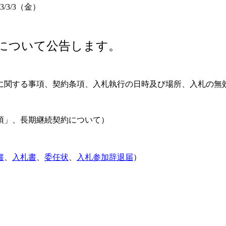
金）
について公告します。
に関する事項、契約条項、入札執行の日時及び場所、入札の無
項」、長期継続契約について）
書
、
入札書
、
委任状
、
入札参加辞退届
）