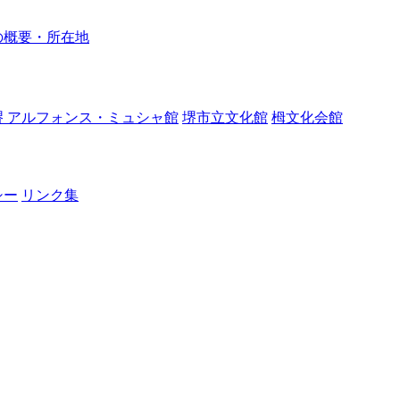
の概要・所在地
堺 アルフォンス・ミュシャ館
堺市立文化館
栂文化会館
シー
リンク集