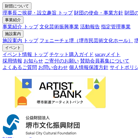
財団について
理事長ご挨拶・設立趣旨 トップ
財団の使命・事業方針
財団
事業紹介
事業紹介 トップ
文化芸術振興事業
活動報告
指定管理事業
施設案内
施設案内 トップ
フェニーチェ堺（堺市民芸術文化ホール）
イベント
イベント情報 トップ
チケット購入ガイド
sacayメイト
採用情報
お知らせ
ご寄付のお願い
賛助会員募集について
よくあるご質問
お問い合わせ
個人情報保護方針
サイトポリ