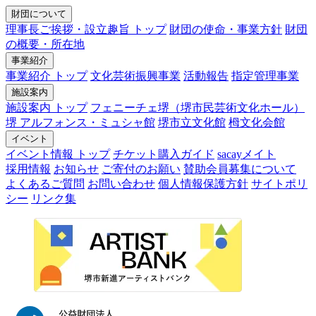
財団について
理事長ご挨拶・設立趣旨 トップ
財団の使命・事業方針
財団
の概要・所在地
事業紹介
事業紹介 トップ
文化芸術振興事業
活動報告
指定管理事業
施設案内
施設案内 トップ
フェニーチェ堺（堺市民芸術文化ホール）
堺 アルフォンス・ミュシャ館
堺市立文化館
栂文化会館
イベント
イベント情報 トップ
チケット購入ガイド
sacayメイト
採用情報
お知らせ
ご寄付のお願い
賛助会員募集について
よくあるご質問
お問い合わせ
個人情報保護方針
サイトポリ
シー
リンク集