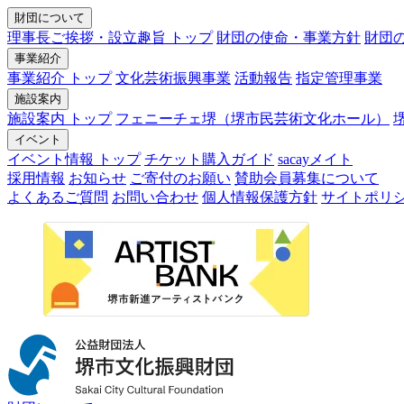
財団について
理事長ご挨拶・設立趣旨 トップ
財団の使命・事業方針
財団
事業紹介
事業紹介 トップ
文化芸術振興事業
活動報告
指定管理事業
施設案内
施設案内 トップ
フェニーチェ堺（堺市民芸術文化ホール）
イベント
イベント情報 トップ
チケット購入ガイド
sacayメイト
採用情報
お知らせ
ご寄付のお願い
賛助会員募集について
よくあるご質問
お問い合わせ
個人情報保護方針
サイトポリ