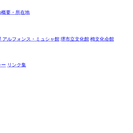
の概要・所在地
堺 アルフォンス・ミュシャ館
堺市立文化館
栂文化会館
シー
リンク集