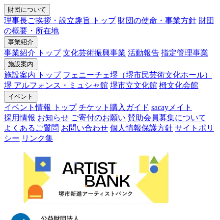
財団について
理事長ご挨拶・設立趣旨 トップ
財団の使命・事業方針
財団
の概要・所在地
事業紹介
事業紹介 トップ
文化芸術振興事業
活動報告
指定管理事業
施設案内
施設案内 トップ
フェニーチェ堺（堺市民芸術文化ホール）
堺 アルフォンス・ミュシャ館
堺市立文化館
栂文化会館
イベント
イベント情報 トップ
チケット購入ガイド
sacayメイト
採用情報
お知らせ
ご寄付のお願い
賛助会員募集について
よくあるご質問
お問い合わせ
個人情報保護方針
サイトポリ
シー
リンク集