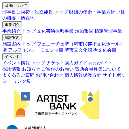
財団について
理事長ご挨拶・設立趣旨 トップ
財団の使命・事業方針
財団
の概要・所在地
事業紹介
事業紹介 トップ
文化芸術振興事業
活動報告
指定管理事業
施設案内
施設案内 トップ
フェニーチェ堺（堺市民芸術文化ホール）
堺 アルフォンス・ミュシャ館
堺市立文化館
栂文化会館
イベント
イベント情報 トップ
チケット購入ガイド
sacayメイト
採用情報
お知らせ
ご寄付のお願い
賛助会員募集について
よくあるご質問
お問い合わせ
個人情報保護方針
サイトポリ
シー
リンク集