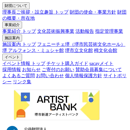
財団について
理事長ご挨拶・設立趣旨 トップ
財団の使命・事業方針
財団
の概要・所在地
事業紹介
事業紹介 トップ
文化芸術振興事業
活動報告
指定管理事業
施設案内
施設案内 トップ
フェニーチェ堺（堺市民芸術文化ホール）
堺 アルフォンス・ミュシャ館
堺市立文化館
栂文化会館
イベント
イベント情報 トップ
チケット購入ガイド
sacayメイト
採用情報
お知らせ
ご寄付のお願い
賛助会員募集について
よくあるご質問
お問い合わせ
個人情報保護方針
サイトポリ
シー
リンク集