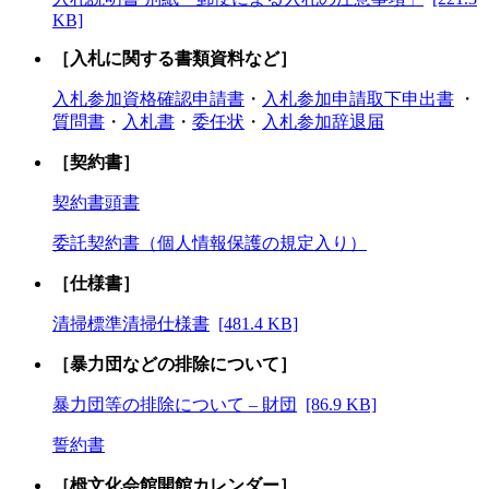
KB]
［入札に関する書類資料など］
入札参加資格確認申請書
・
入札参加申請取下申出書
・
質問書
・
入札書
・
委任状
・
入札参加辞退届
［契約書］
契約書頭書
委託契約書（個人情報保護の規定入り）
［仕様書］
清掃標準清掃仕様書
[481.4 KB]
［暴力団などの排除について］
暴力団等の排除について – 財団
[86.9 KB]
誓約書
［栂文化会館開館カレンダー］