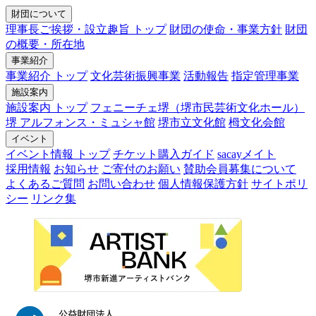
財団について
理事長ご挨拶・設立趣旨 トップ
財団の使命・事業方針
財団
の概要・所在地
事業紹介
事業紹介 トップ
文化芸術振興事業
活動報告
指定管理事業
施設案内
施設案内 トップ
フェニーチェ堺（堺市民芸術文化ホール）
堺 アルフォンス・ミュシャ館
堺市立文化館
栂文化会館
イベント
イベント情報 トップ
チケット購入ガイド
sacayメイト
採用情報
お知らせ
ご寄付のお願い
賛助会員募集について
よくあるご質問
お問い合わせ
個人情報保護方針
サイトポリ
シー
リンク集