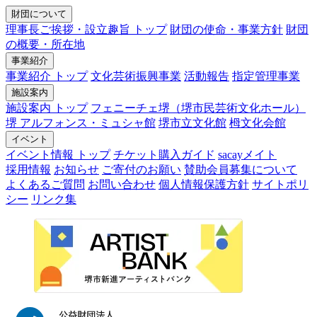
財団について
理事長ご挨拶・設立趣旨 トップ
財団の使命・事業方針
財団
の概要・所在地
事業紹介
事業紹介 トップ
文化芸術振興事業
活動報告
指定管理事業
施設案内
施設案内 トップ
フェニーチェ堺（堺市民芸術文化ホール）
堺 アルフォンス・ミュシャ館
堺市立文化館
栂文化会館
イベント
イベント情報 トップ
チケット購入ガイド
sacayメイト
採用情報
お知らせ
ご寄付のお願い
賛助会員募集について
よくあるご質問
お問い合わせ
個人情報保護方針
サイトポリ
シー
リンク集