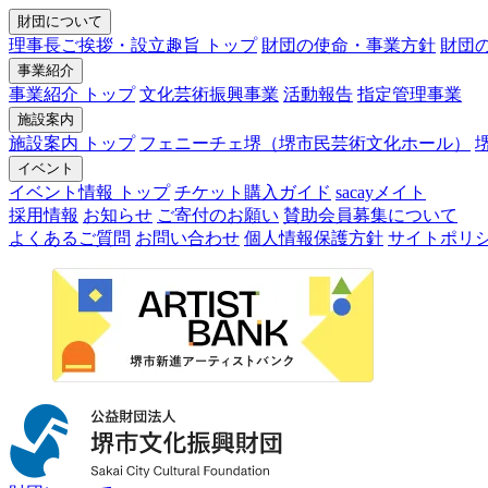
財団について
理事長ご挨拶・設立趣旨 トップ
財団の使命・事業方針
財団
事業紹介
事業紹介 トップ
文化芸術振興事業
活動報告
指定管理事業
施設案内
施設案内 トップ
フェニーチェ堺（堺市民芸術文化ホール）
イベント
イベント情報 トップ
チケット購入ガイド
sacayメイト
採用情報
お知らせ
ご寄付のお願い
賛助会員募集について
よくあるご質問
お問い合わせ
個人情報保護方針
サイトポリ