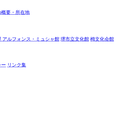
の概要・所在地
堺 アルフォンス・ミュシャ館
堺市立文化館
栂文化会館
シー
リンク集