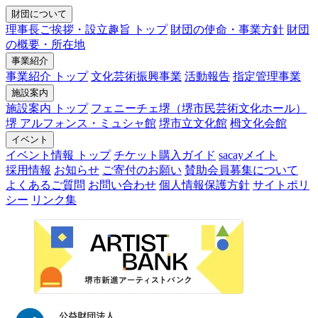
財団について
理事長ご挨拶・設立趣旨 トップ
財団の使命・事業方針
財団
の概要・所在地
事業紹介
事業紹介 トップ
文化芸術振興事業
活動報告
指定管理事業
施設案内
施設案内 トップ
フェニーチェ堺（堺市民芸術文化ホール）
堺 アルフォンス・ミュシャ館
堺市立文化館
栂文化会館
イベント
イベント情報 トップ
チケット購入ガイド
sacayメイト
採用情報
お知らせ
ご寄付のお願い
賛助会員募集について
よくあるご質問
お問い合わせ
個人情報保護方針
サイトポリ
シー
リンク集