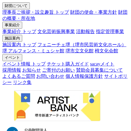
財団について
理事長ご挨拶・設立趣旨 トップ
財団の使命・事業方針
財団
の概要・所在地
事業紹介
事業紹介 トップ
文化芸術振興事業
活動報告
指定管理事業
施設案内
施設案内 トップ
フェニーチェ堺（堺市民芸術文化ホール）
堺 アルフォンス・ミュシャ館
堺市立文化館
栂文化会館
イベント
イベント情報 トップ
チケット購入ガイド
sacayメイト
採用情報
お知らせ
ご寄付のお願い
賛助会員募集について
よくあるご質問
お問い合わせ
個人情報保護方針
サイトポリ
シー
リンク集