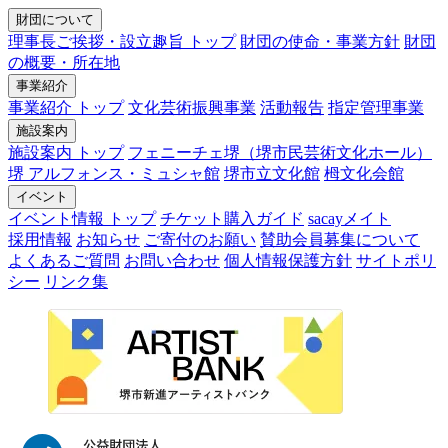
財団について
理事長ご挨拶・設立趣旨 トップ
財団の使命・事業方針
財団
の概要・所在地
事業紹介
事業紹介 トップ
文化芸術振興事業
活動報告
指定管理事業
施設案内
施設案内 トップ
フェニーチェ堺（堺市民芸術文化ホール）
堺 アルフォンス・ミュシャ館
堺市立文化館
栂文化会館
イベント
イベント情報 トップ
チケット購入ガイド
sacayメイト
採用情報
お知らせ
ご寄付のお願い
賛助会員募集について
よくあるご質問
お問い合わせ
個人情報保護方針
サイトポリ
シー
リンク集