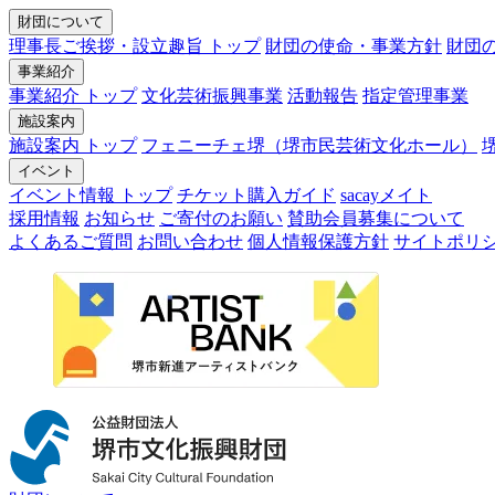
財団について
理事長ご挨拶・設立趣旨 トップ
財団の使命・事業方針
財団
事業紹介
事業紹介 トップ
文化芸術振興事業
活動報告
指定管理事業
施設案内
施設案内 トップ
フェニーチェ堺（堺市民芸術文化ホール）
イベント
イベント情報 トップ
チケット購入ガイド
sacayメイト
採用情報
お知らせ
ご寄付のお願い
賛助会員募集について
よくあるご質問
お問い合わせ
個人情報保護方針
サイトポリ