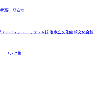
の概要・所在地
堺 アルフォンス・ミュシャ館
堺市立文化館
栂文化会館
シー
リンク集