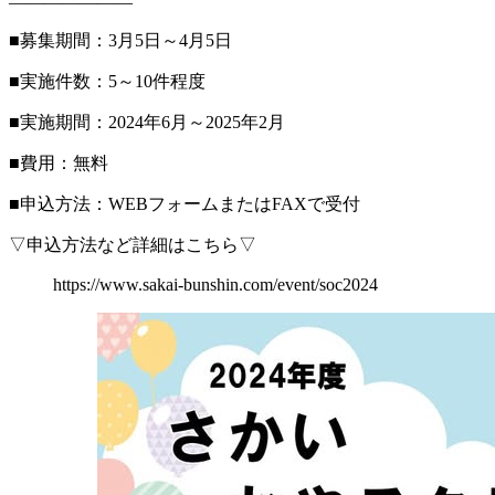
———————
■募集期間：3月5日～4月5日
■実施件数：5～10件程度
■実施期間：2024年6月～2025年2月
■費用：無料
■申込方法：WEBフォームまたはFAXで受付
▽申込方法など詳細はこちら▽
https://www.sakai-bunshin.com/event/soc2024