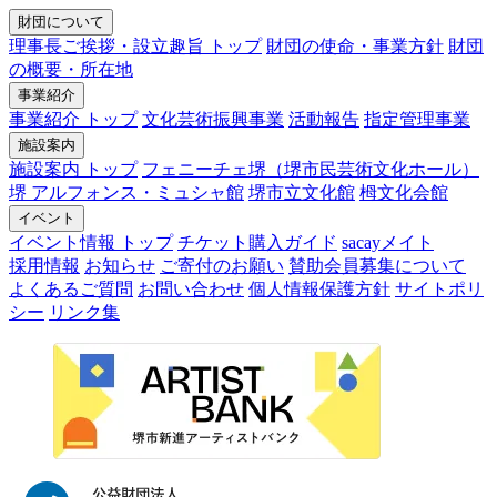
財団について
理事長ご挨拶・設立趣旨 トップ
財団の使命・事業方針
財団
の概要・所在地
事業紹介
事業紹介 トップ
文化芸術振興事業
活動報告
指定管理事業
施設案内
施設案内 トップ
フェニーチェ堺（堺市民芸術文化ホール）
堺 アルフォンス・ミュシャ館
堺市立文化館
栂文化会館
イベント
イベント情報 トップ
チケット購入ガイド
sacayメイト
採用情報
お知らせ
ご寄付のお願い
賛助会員募集について
よくあるご質問
お問い合わせ
個人情報保護方針
サイトポリ
シー
リンク集